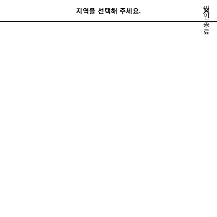
메인 콘텐츠로 건너뛰기
팝
지역을 선택해 주세요.
저
인
검
종
장
색
close the banner
료
된
제
품
모두 보기
신제품
핸드백
숄더백
토트백
미니백 & 파우치
백
다
음
여성 크러쉬 백