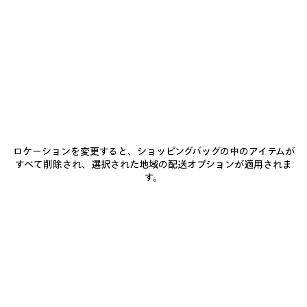
ア
ア
イ
イ
テ
テ
ム
ム
を
を
保
保
存
存
す
す
る
る
ロケーションを変更すると、ショッピングバッグの中のアイテムが
すべて削除され、選択された地域の配送オプションが適用されま
す。
RODEO ハンドバッグ ミディ
LE CITY バッグ ミニ
R
アム
¥ 312,400
¥ 671,000
(税込)
(税込)
BALENCIAGAのサービス