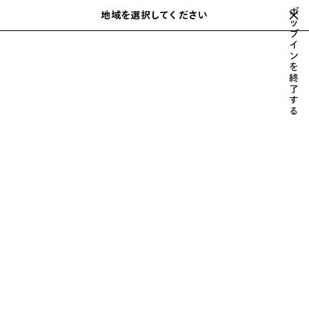
スキップしてメインコンテンツを開く
ポ
close the banner
地域を選択してください
保
ッ
検
NEW COLLECTION
プ
存
索
イ
さ
ン
れ
購入する
を
た
LE CITY
RODEO
バッグ
スニーカー
ウィメンズ 新着
終
ア
了
す
イ
る
テ
ム