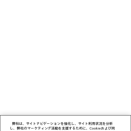
生地
0
1
2
3
4
5
GEORGE Vに関する詳細
ニュースレター
クライアントサービス
会社
弊社は、サイトナビゲーションを強化し、サイト利用状況を分析
し、弊社のマーケティング活動を支援するために、Cookieおよび同