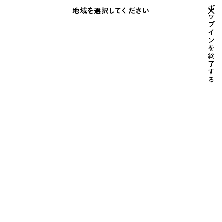
スキップしてメインコンテンツを開く
ポ
地域を選択してください
保
ッ
検
プ
存
索
イ
MAISON
CRISTÓBAL BALENCIAGA
GEORGE V
FRAGRANCES
さ
ン
れ
を
た
終
ア
了
す
イ
CRISTÓBAL
る
テ
ム
Play
Play