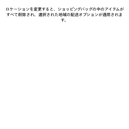
ロケーションを変更すると、ショッピングバッグの中のアイテムが
すべて削除され、選択された地域の配送オプションが適用されま
0
1
0
1
2
す。
LE CITY MOTO ミディアム
LE CITY バッグ ラージ
¥ 480,700
(税込)
3カラー
¥ 347,600
(税込)
ア
イ
テ
ム
を
保
存
す
る
0
1
0
1