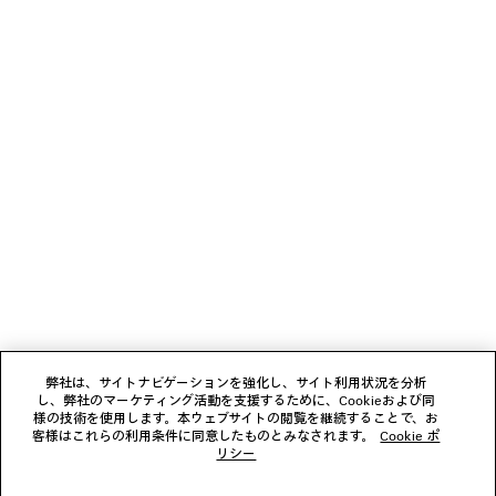
少々お待ちください
1
2
ニュースレター
3
4
5
クライアントサービス
6
7
8
会社
9
弊社は、サイトナビゲーションを強化し、サイト利用状況を分析
10
し、弊社のマーケティング活動を支援するために、Cookieおよび同
11
様の技術を使用します。本ウェブサイトの閲覧を継続することで、お
フォローする
客様はこれらの利用条件に同意したものとみなされます。
Cookie ポ
リシー
ブティック