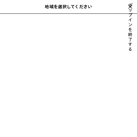
スキップしてメインコンテンツを開く
ポ
地域を選択してください
保
ッ
検
プ
存
索
close the banner
イ
さ
ン
れ
を
た
シューズ
バッグ
財布 & 革小物
フレグランス
アクセサリー
終
前
次
ア
了
へ
へ
す
イ
る
テ
ム
メンズ バッグ