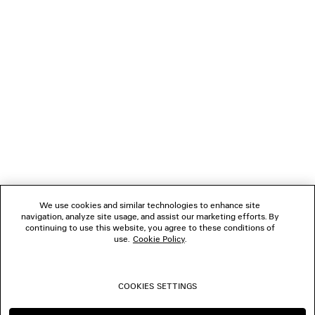
REGALI
NEWSLETTER
SERVIZIO DI ASSISTENZA CLIENTI
L'AZIENDA
We use cookies and similar technologies to enhance site
navigation, analyze site usage, and assist our marketing efforts. By
SEGUICI
continuing to use this website, you agree to these conditions of
use.
Cookie Policy
.
BOUTIQUE
COOKIES SETTINGS
CONTATTACI