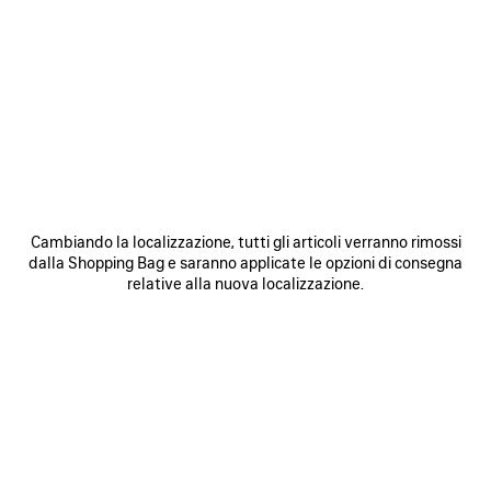
SALVA
SALVA
NEI
NEI
PREFERITI
PREFERI
Cambiando la localizzazione, tutti gli articoli verranno rimossi
dalla Shopping Bag e saranno applicate le opzioni di consegna
relative alla nuova localizzazione.
BORSA BOWLING LE 7 MEDIA
BORSA LE CITY MEDIA
B
3 200 €
2 490 €
SCOPRI I NOSTRI SERVIZI