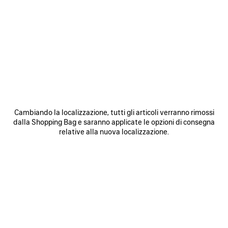
SALVA
SALVA
NEI
NEI
PREFERITI
PREFERI
Cambiando la localizzazione, tutti gli articoli verranno rimossi
dalla Shopping Bag e saranno applicate le opzioni di consegna
relative alla nuova localizzazione.
BORSA RODEO MEDIA
BORSA LE CITY MINI
3 800 €
1 750 €
SCOPRI I NOSTRI SERVIZI