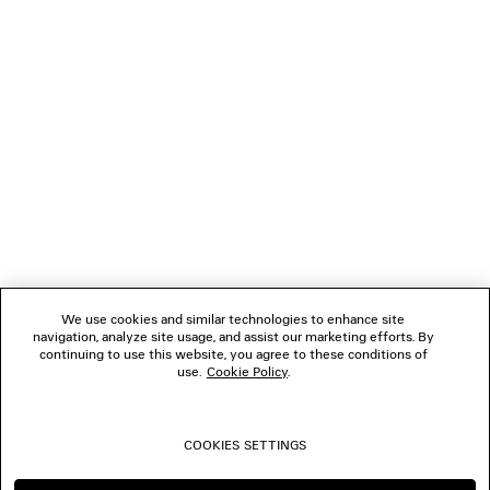
REGALI
NEWSLETTER
SERVIZIO DI ASSISTENZA CLIENTI
L'AZIENDA
We use cookies and similar technologies to enhance site
navigation, analyze site usage, and assist our marketing efforts. By
SEGUICI
continuing to use this website, you agree to these conditions of
use.
Cookie Policy
.
BOUTIQUE
COOKIES SETTINGS
CONTATTACI