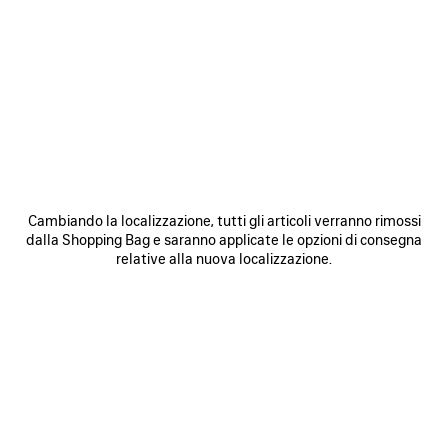
SALVA
SALVA
NEI
NEI
PREFERITI
PREFERI
Cambiando la localizzazione, tutti gli articoli verranno rimossi
dalla Shopping Bag e saranno applicate le opzioni di consegna
relative alla nuova localizzazione.
BORSA BOWLING LE 7 MEDIA
BORSA LE CITY MEDIA
B
3 200 €
2 490 €
SCOPRI I NOSTRI SERVIZI