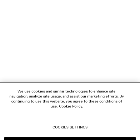
REGALI
NEWSLETTER
SERVIZIO DI ASSISTENZA CLIENTI
L'AZIENDA
We use cookies and similar technologies to enhance site
navigation, analyze site usage, and assist our marketing efforts. By
SEGUICI
continuing to use this website, you agree to these conditions of
use.
Cookie Policy
.
BOUTIQUE
COOKIES SETTINGS
CONTATTACI