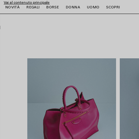
Vai al contenuto principale
close the banner
NOVITÀ
REGALI
BORSE
DONNA
UOMO
SCOPRI
i
i
i
i
i
i