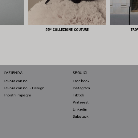
55ª COLLEZIONE COUTURE
TRO
L'AZIENDA
SEGUICI
Lavora con noi
Facebook
Lavora con noi - Design
Instagram
I nostri impegni
Tiktok
Pinterest
Linkedin
Substack