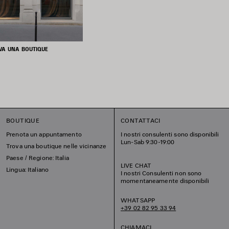
VA UNA BOUTIQUE
BOUTIQUE
CONTATTACI
Prenota un appuntamento
I nostri consulenti sono disponibili
Lun-Sab 9:30-19:00
Trova una boutique nelle vicinanze
Paese / Regione: Italia
LIVE CHAT
Lingua: Italiano
I nostri Consulenti non sono
momentaneamente disponibili
WHATSAPP
+39 02 82 95 33 94
CHIAMACI