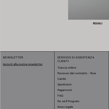
REGALI
NEWSLETTER
SERVIZIO DI ASSISTENZA
CLIENTI
Iscriviti alla nostra newsletter
Traccia ordine
Recesso dal contratto - Resi
Cambi
Spedizioni
Pagamenti
FAQ
Re-sell Program
Area Legale