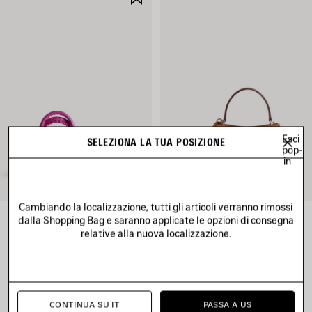
NEI
I
PREFERITI
Esci
SELEZIONA LA TUA POSIZIONE
pop-
in
Cambiando la localizzazione, tutti gli articoli verranno rimossi
dalla Shopping Bag e saranno applicate le opzioni di consegna
BORSA LE CITY MINI
BORSA RODEO MINI
1 750 €
2 600 €
relative alla nuova localizzazione.
CONTINUA SU IT
PASSA A US