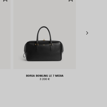
NEI
NEI
PREFERITI
PREFERITI
BORSA BOWLING LE 7 MEDIA
POUCH CON 
3 200 €