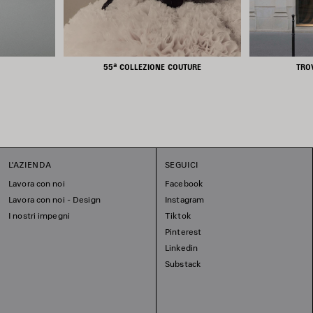
55ª COLLEZIONE COUTURE
TRO
L'AZIENDA
SEGUICI
Lavora con noi
Facebook
Lavora con noi - Design
Instagram
I nostri impegni
Tiktok
Pinterest
Linkedin
Substack