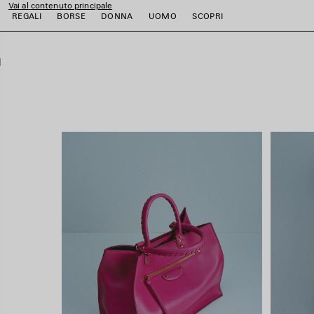
Vai al contenuto principale
close the banner
REGALI
BORSE
DONNA
UOMO
SCOPRI
i
i
i
i
i