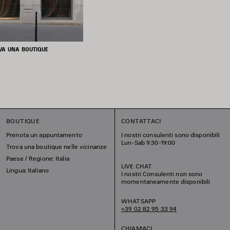
VA UNA BOUTIQUE
BOUTIQUE
CONTATTACI
Prenota un appuntamento
I nostri consulenti sono disponibili
Lun-Sab 9:30-19:00
Trova una boutique nelle vicinanze
Paese / Regione: Italia
LIVE CHAT
Lingua: Italiano
I nostri Consulenti non sono
momentaneamente disponibili
WHATSAPP
+39 02 82 95 33 94
CHIAMACI