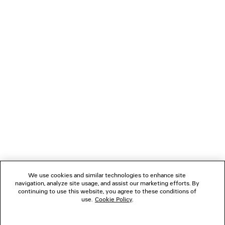
CARICAMENTO...
1
2
NEWSLETTER
3
SERVIZIO DI ASSISTENZA CLIENTI
L'AZIENDA
We use cookies and similar technologies to enhance site
navigation, analyze site usage, and assist our marketing efforts. By
SEGUICI
continuing to use this website, you agree to these conditions of
use.
Cookie Policy
.
BOUTIQUE