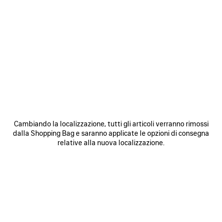
0
1
2
0
1
CINTURA HOURGLASS
CINTURA AMPIA BB
375 €
Personalizzabile
375 €
SALVA
NEI
N
PREFERITI
P
Cambiando la localizzazione, tutti gli articoli verranno rimossi
dalla Shopping Bag e saranno applicate le opzioni di consegna
relative alla nuova localizzazione.
0
1
0
1
2