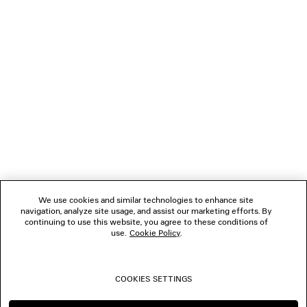
CARICAMENTO...
1
2
NEWSLETTER
3
4
5
SERVIZIO DI ASSISTENZA CLIENTI
6
7
8
L'AZIENDA
9
10
We use cookies and similar technologies to enhance site
11
navigation, analyze site usage, and assist our marketing efforts. By
SEGUICI
12
continuing to use this website, you agree to these conditions of
13
use.
Cookie Policy
.
14
BOUTIQUE
15
16
COOKIES SETTINGS
17
CONTATTACI
18