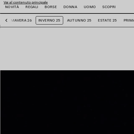
Vai al contenuto principale
NOVITÀ
REGALI
BORSE
DONNA
UOMO
SCOPRI
PRIMAVERA 26
INVERNO 25
AUTUNNO 25
ESTATE 25
PRIM
Precedente
i
i
i
i
i
i