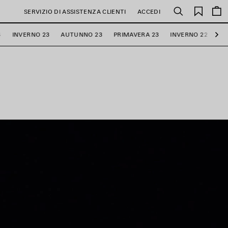
PREFE
SERVIZIO DI ASSISTENZA CLIENTI
ACCEDI
Cerca
4
INVERNO 23
AUTUNNO 23
PRIMAVERA 23
INVERNO 22
AU
Ava