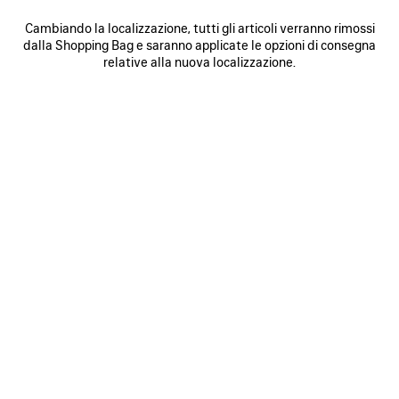
Cambiando la localizzazione, tutti gli articoli verranno rimossi
dalla Shopping Bag e saranno applicate le opzioni di consegna
0
1
2
0
1
2
relative alla nuova localizzazione.
BORSA RODEO PICCOLA
BORSA RODEO PICCOLA
Personalizzabile
3 050 €
3 colori
2 950 €
SALVA
NEI
N
PREFERITI
P
0
1
2
0
1
2