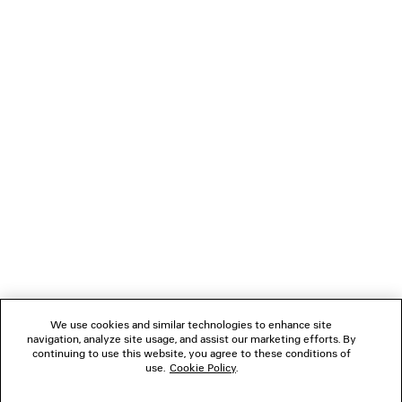
CARICAMENTO...
1
2
NEWSLETTER
3
4
5
SERVIZIO DI ASSISTENZA CLIENTI
6
7
8
L'AZIENDA
We use cookies and similar technologies to enhance site
navigation, analyze site usage, and assist our marketing efforts. By
SEGUICI
continuing to use this website, you agree to these conditions of
use.
Cookie Policy
.
BOUTIQUE