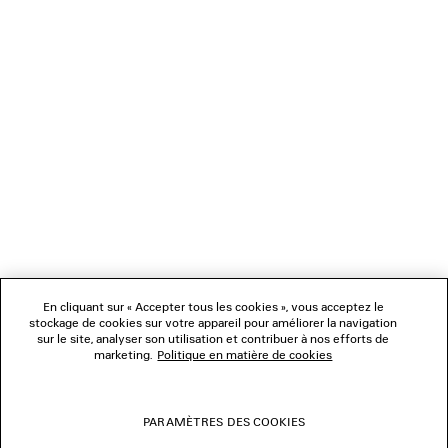
CADEAUX
NEWSLETTER
SERVICE CLIENT
L'ENTREPRISE
En cliquant sur « Accepter tous les cookies », vous acceptez le
NOUS SUIVRE
stockage de cookies sur votre appareil pour améliorer la navigation
sur le site, analyser son utilisation et contribuer à nos efforts de
marketing.
Politique en matière de cookies
BOUTIQUES
PARAMÈTRES DES COOKIES
NOUS CONTACTER