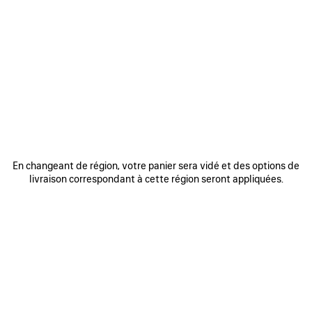
AJOUTER
AJOUTE
AUX
AUX
FAVORIS
FAVORIS
En changeant de région, votre panier sera vidé et des options de
livraison correspondant à cette région seront appliquées.
SAC BOWLING LE 7 MOYEN
SAC LE CITY MOYEN
SA
3 200 €
2 490 €
DÉCOUVRIR NOS SERVICES