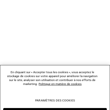
0
1
2
3
4
5
6
7
8
NEWSLETTER
SERVICE CLIENT
L'ENTREPRISE
En cliquant sur « Accepter tous les cookies », vous acceptez le
NOUS SUIVRE
stockage de cookies sur votre appareil pour améliorer la navigation
sur le site, analyser son utilisation et contribuer à nos efforts de
marketing.
Politique en matière de cookies
BOUTIQUES
PARAMÈTRES DES COOKIES
NOUS CONTACTER