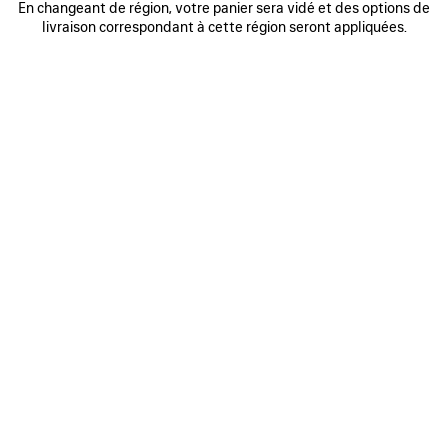
En changeant de région, votre panier sera vidé et des options de
“moth-eaten” pinstripe suit. A standard-fit jacket paired
livraison correspondant à cette région seront appliquées.
with a maxi skirt challenges fixed definitions of a suit.
Archetypal office commuters emerge: wearing a cotton
piqué polo, an ultra-light puffer, and a ‘wetsuit ’leather
jacket, tied together by an anatomic approach that applies
dressmaking principles to ostensibly “banal” garments.
Daywear silhouettes include streamlined single-garment
looks: standard-fit maxi or three-quarter-length coats—
offset with godets, and a maxi trench and fake-fur coat.
A double-breasted beige cashmere coat is finished with
broken buttons, and a double-faced cream cashmere coat
has an integrated scarf collar. A back-to-front quarter-zip
reveals a zippered décolletage reminiscent of Balenciaga’s
creations for Bunny Mellon. Integrated push-up and
corseted constructions weave a dressmaking sensibility
into standard garments: hooded nylon puffers that
precisely align with curved waistbands, a poplin shirt, and a
“Victorian” biker-sleeved leather jacket and molleton
hoodie.
Standard garments are inverted and twisted while