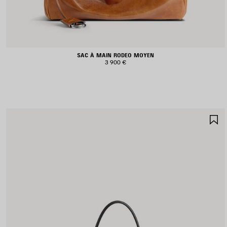
SAC À MAIN RODEO MOYEN
3 900 €
A
A
F