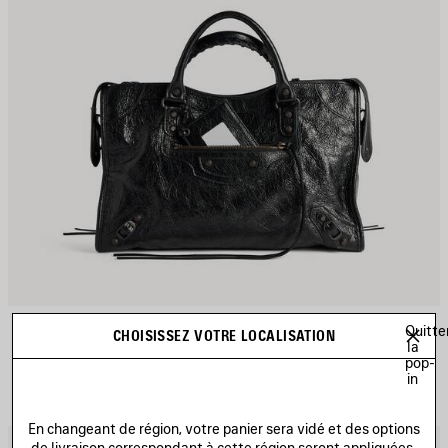
SAC LE CITY MOYEN
Quitte
CHOISISSEZ VOTRE LOCALISATION
Personnalisable
la
6 coloris
pop-
2 490 €
in
En changeant de région, votre panier sera vidé et des options
JOUTER
A
de livraison correspondant à cette région seront appliquées.