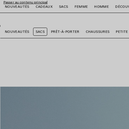
Passer au contenu principal
NOUVEAUTÉS
CADEAUX
SACS
FEMME
HOMME
DÉCOU
fermer la bannière
er
er
er
er
er
er
NOUVEAUTÉS
SACS
PRÊT-À-PORTER
CHAUSSURES
PETITE