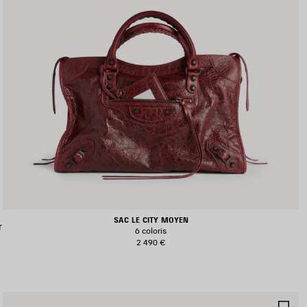
SAC LE CITY MOYEN
r
6 coloris
2 490 €
JOUTER
AJ