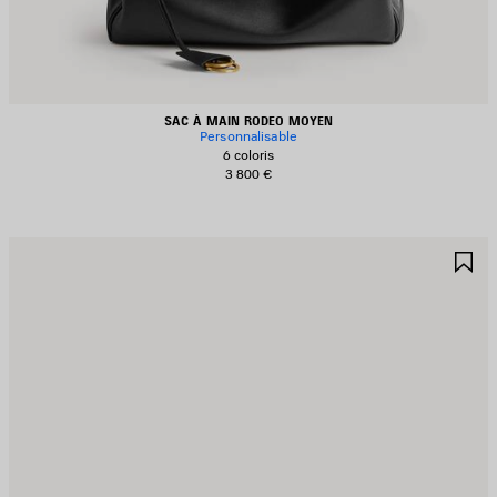
SAC À MAIN RODEO MOYEN
Personnalisable
6 coloris
3 800 €
JOUTER
A
UX
A
AVORIS
F