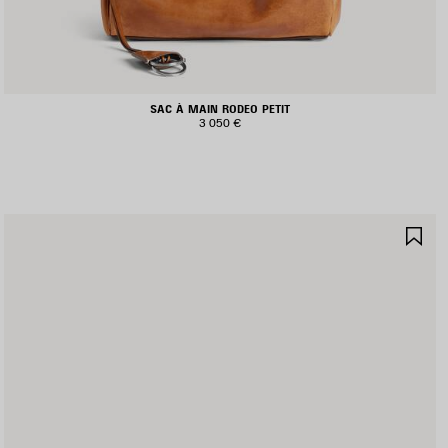
SAC À MAIN RODEO PETIT
3 050 €
JOUTER
AJ
UX
AU
AVORIS
FA