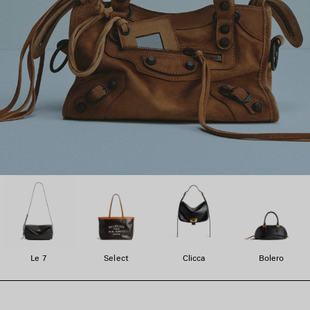
Le 7
Select
Clicca
Bolero