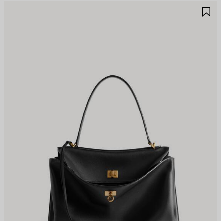
JOUTER
A
UX
A
AVORIS
F