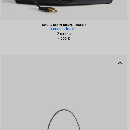
SAC À MAIN RODEO GRAND
Personnalisable
2 coloris
4 700 €
JOUTER
AJ
UX
AU
AVORIS
FA