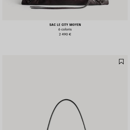
SAC LE CITY MOYEN
6 coloris
2 490 €
JOUTER
A
UX
A
AVORIS
F