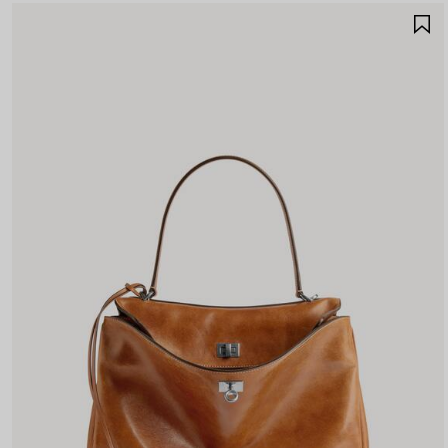
A
A
F