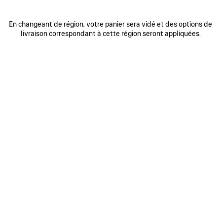
En changeant de région, votre panier sera vidé et des options de
0
1
2
0
1
2
livraison correspondant à cette région seront appliquées.
SAC À MAIN RODEO PETIT
SAC À MAIN RODEO PETIT
Personnalisable
3 050 €
3 coloris
2 950 €
AJOUTER
AUX
FAVORIS
0
1
2
0
1
2