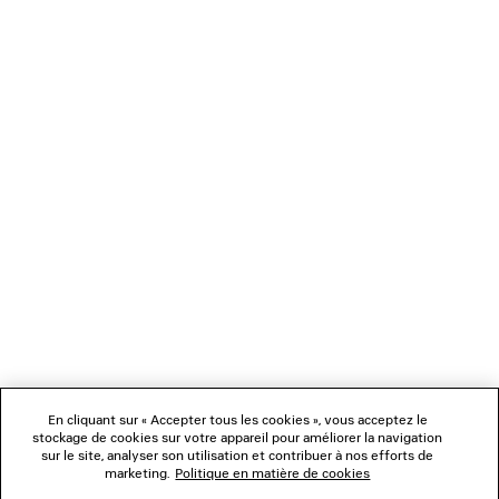
CHARGEMENT...
1
2
NEWSLETTER
3
4
5
SERVICE CLIENT
6
7
8
L'ENTREPRISE
En cliquant sur « Accepter tous les cookies », vous acceptez le
NOUS SUIVRE
stockage de cookies sur votre appareil pour améliorer la navigation
sur le site, analyser son utilisation et contribuer à nos efforts de
marketing.
Politique en matière de cookies
BOUTIQUES