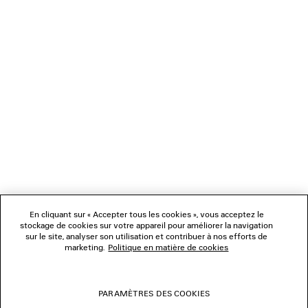
CHARGEMENT...
1
2
NEWSLETTER
3
4
5
SERVICE CLIENT
6
7
8
L'ENTREPRISE
9
10
11
En cliquant sur « Accepter tous les cookies », vous acceptez le
NOUS SUIVRE
12
stockage de cookies sur votre appareil pour améliorer la navigation
13
sur le site, analyser son utilisation et contribuer à nos efforts de
14
marketing.
Politique en matière de cookies
BOUTIQUES
15
16
PARAMÈTRES DES COOKIES
NOUS CONTACTER