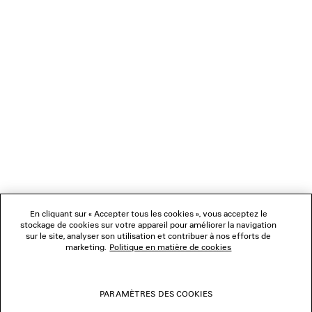
CADEAUX
NEWSLETTER
SERVICE CLIENT
L'ENTREPRISE
En cliquant sur « Accepter tous les cookies », vous acceptez le
NOUS SUIVRE
stockage de cookies sur votre appareil pour améliorer la navigation
sur le site, analyser son utilisation et contribuer à nos efforts de
marketing.
Politique en matière de cookies
BOUTIQUES
PARAMÈTRES DES COOKIES
NOUS CONTACTER