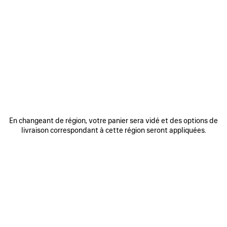
AJOUTER
AJOUTE
AUX
AUX
FAVORIS
FAVORIS
En changeant de région, votre panier sera vidé et des options de
livraison correspondant à cette région seront appliquées.
SAC À MAIN RODEO MOYEN
SAC À MAIN RODEO MINI
SAC
3 800 €
2 600 €
DÉCOUVRIR NOS SERVICES