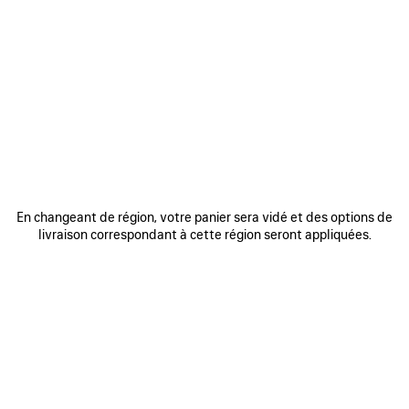
AJOUTER
AJOUTE
AUX
AUX
FAVORIS
FAVORIS
En changeant de région, votre panier sera vidé et des options de
livraison correspondant à cette région seront appliquées.
SAC BOWLING LE 7 MOYEN
SAC LE CITY MOYEN
SA
3 200 €
2 490 €
DÉCOUVRIR NOS SERVICES