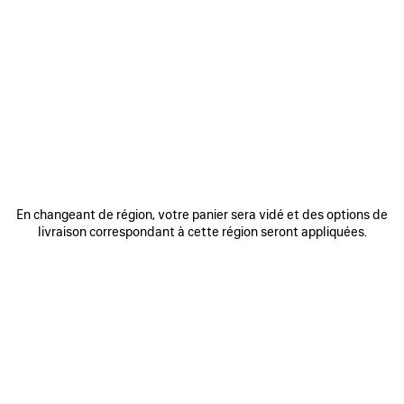
AJOUTER
AJOUTE
AUX
AUX
FAVORIS
FAVORIS
En changeant de région, votre panier sera vidé et des options de
livraison correspondant à cette région seront appliquées.
SAC BOWLING LE 7 MOYEN
SAC LE CITY MOYEN
SA
3 200 €
2 490 €
DÉCOUVRIR NOS SERVICES