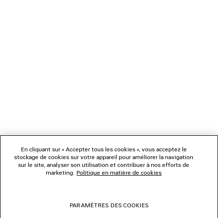
CADEAUX
NEWSLETTER
SERVICE CLIENT
L'ENTREPRISE
En cliquant sur « Accepter tous les cookies », vous acceptez le
NOUS SUIVRE
stockage de cookies sur votre appareil pour améliorer la navigation
sur le site, analyser son utilisation et contribuer à nos efforts de
marketing.
Politique en matière de cookies
BOUTIQUES
PARAMÈTRES DES COOKIES
NOUS CONTACTER