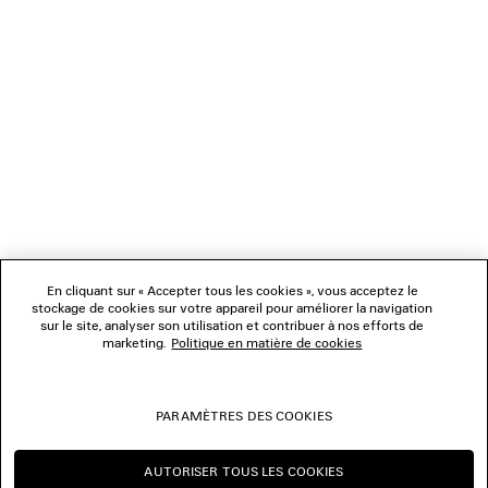
1
2
NEWSLETTER
3
4
5
SERVICE CLIENT
6
7
8
L'ENTREPRISE
9
10
11
En cliquant sur « Accepter tous les cookies », vous acceptez le
NOUS SUIVRE
12
stockage de cookies sur votre appareil pour améliorer la navigation
sur le site, analyser son utilisation et contribuer à nos efforts de
marketing.
Politique en matière de cookies
BOUTIQUES
PARAMÈTRES DES COOKIES
NOUS CONTACTER
AUTORISER TOUS LES COOKIES
© 2026 Balenciaga
CONTINUER SUR BE
CHANGER POUR US