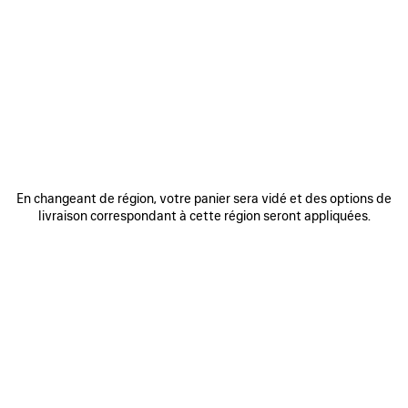
0
1
2
0
1
2
SNEAKER RUNNER
SNEAKER RUNNER IRIDESCENT
Homme
990 €
975 €
AJOUTER
AUX
FAVORIS
En changeant de région, votre panier sera vidé et des options de
livraison correspondant à cette région seront appliquées.
0
1
2
0
1
2
SNEAKER RUNNER
SNEAKER RUNNER
Homme
Femme