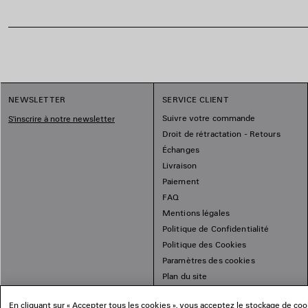
NEWSLETTER
SERVICE CLIENT
Suivre votre commande
S'inscrire à notre newsletter
Droit de rétractation - Retours
Échanges
Livraison
Paiement
FAQ
Mentions légales
Politique de Confidentialité
Politique des Cookies
Paramètres des cookies
Plan du site
En cliquant sur « Accepter tous les cookies », vous acceptez le stockage de cooki