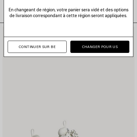
En changeant de région, votre panier sera vidé et des options
de livraison correspondant à cette région seront appliquées.
JOUTER
A
UX
A
AVORIS
F
CONTINUER SUR BE
CHANGER POUR US