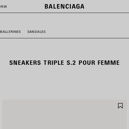
VRIR
BALLERINES
SANDALES
SNEAKERS TRIPLE S.2 POUR FEMME
JOUTER
A
UX
A
AVORIS
F