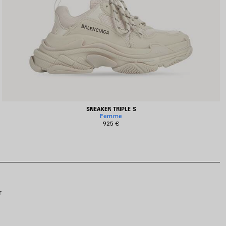
SNEAKER TRIPLE S
Femme
925 €
r