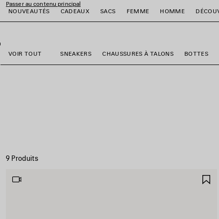
Passer au contenu principal
NOUVEAUTÉS
CADEAUX
SACS
FEMME
HOMME
DÉCOU
fermer la bannière
er
er
er
er
er
er
VOIR TOUT
SNEAKERS
CHAUSSURES À TALONS
BOTTES
9 Produits
A
A
F