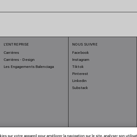
L'ENTREPRISE
NOUS SUIVRE
Carrières
Facebook
Carrières - Design
Instagram
Les Engagements Balenciaga
Tiktok
Pinterest
Linkedin
Substack
es sur votre appareil pour améliorer la navigation sur le site, analyser son utilisa