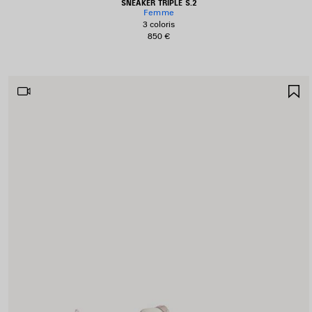
SNEAKER TRIPLE S.2
Femme
3 coloris
850 €
A
A
F