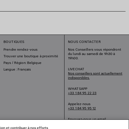
BOUTIQUES
NOUS CONTACTER
Prendre rendez-vous
Nos Conseillers vous répondront
du lundi au samedi de 9h30 à
Trouver une boutique à proximité
19h00.
Pays / Région: Belgique
LIVECHAT
Langue : Français
Nos conseillers sont actuellement
indisponibles.
WHATSAPP
+33 1 84 95 22 23
Appelez-nous
+33 1 84 95 95 12
Envoyez-nous un email
tion et contribuer à nos efforts