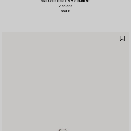
SNEAKER TRIPLE S.2 GRADIENT
2 coloris
850 €
JOUTER
A
UX
A
AVORIS
F