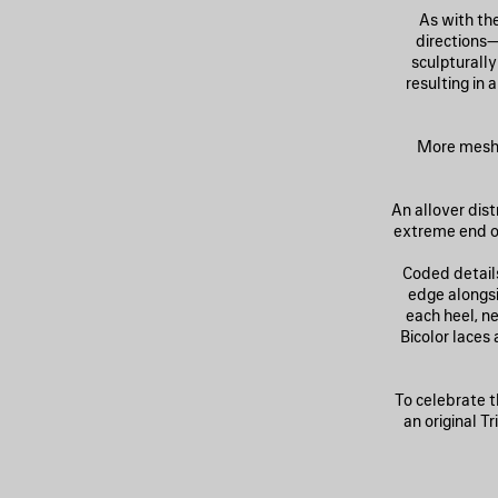
As with the
directions—
sculpturally
resulting in
More mesh 
An allover dis
extreme end of
Coded details
edge alongsi
each heel, ne
Bicolor laces 
To celebrate t
an original T