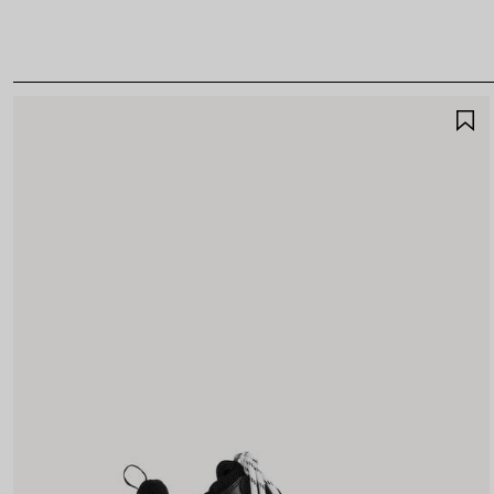
A
A
F