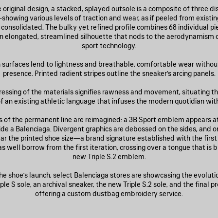
 original design, a stacked, splayed outsole is a composite of three di
showing various levels of traction and wear, as if peeled from existi
 consolidated. The bulky yet refined profile combines 68 individual pie
 an elongated, streamlined silhouette that nods to the aerodynamism 
sport technology.
surfaces lend to lightness and breathable, comfortable wear without 
presence. Printed radient stripes outline the sneaker’s arcing panels.
tressing of the materials signifies rawness and movement, situating th
 an existing athletic language that infuses the modern quotidian wit
 of the permanent line are reimagined: a 3B Sport emblem appears at
de a Balenciaga. Divergent graphics are debossed on the sides, and o
ar the printed shoe size—a brand signature established with the first 
as well borrow from the first iteration, crossing over a tongue that is
new Triple S.2 emblem.
he shoe’s launch, select Balenciaga stores are showcasing the evoluti
riple S sole, an archival sneaker, the new Triple S.2 sole, and the final
offering a custom dustbag embroidery service.