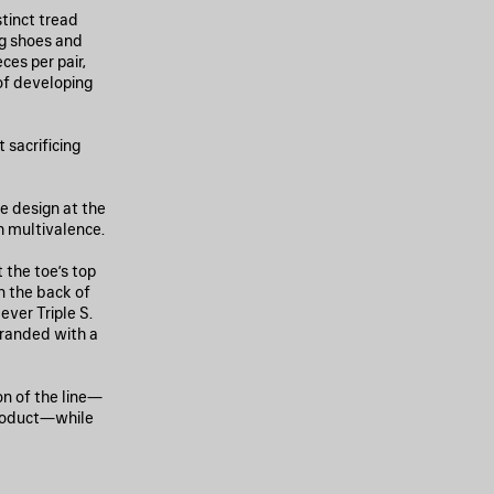
stinct tread
ng shoes and
ces per pair,
of developing
sacrificing
e design at the
h multivalence.
 the toe’s top
n the back of
ever Triple S.
 branded with a
on of the line—
 product—while