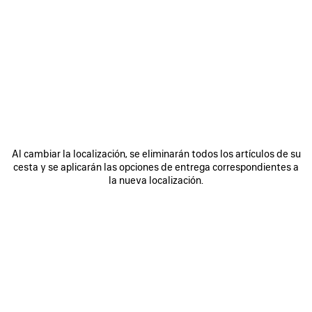
GUARDAR
GUARDA
EN
EN
FAVORITOS
FAVORI
Al cambiar la localización, se eliminarán todos los artículos de su
cesta y se aplicarán las opciones de entrega correspondientes a
la nueva localización.
BOLSO DE MANO RODEO
BOLSO LE CITY MINI
BOLS
MEDIANO
1 750 €
3 800 €
DESCUBRA NUESTROS SERVICIOS