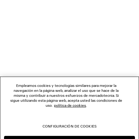
REGALOS
BOLETÍN DE NOTICIAS
SERVICIO DE ATENCIÓN AL CLIENTE
LA EMPRESA
Empleamos cookies y tecnologías similares para mejorar la
navegación en la página web, analizar el uso que se hace de la
misma y contribuir a nuestros esfuerzos de mercadotecnia. Si
SÍGUENOS
sigue utilizando esta página web, acepta usted las condiciones de
uso.
política de cookies
.
TIENDAS
CONFIGURACIÓN DE COOKIES
CONTÁCTENOS