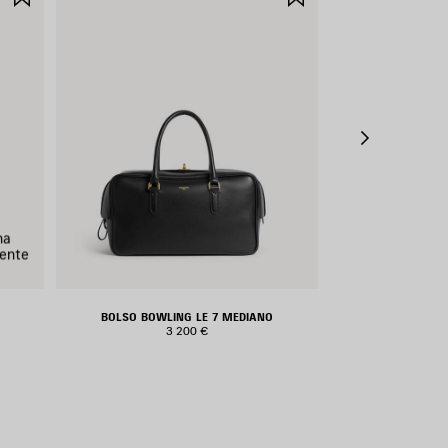
EN
EN
FAVORITOS
FAVORITOS
na
ente
BOLSO BOWLING LE 7 MEDIANO
BOLSA CON
3 200 €