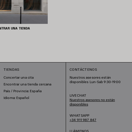
NTRAR UNA TIENDA
TIENDAS
CONTÁCTENOS
Concertar una cita
Nuestros asesores están
disponibles Lun-Sab 9:30-19:00
Encontrar una tienda cercana
País / Provincia: España
LIVECHAT
Idioma: Español
Nuestros asesores no están
disponibles
WHATSAPP
+34 911 987 847
LLÁMENOS