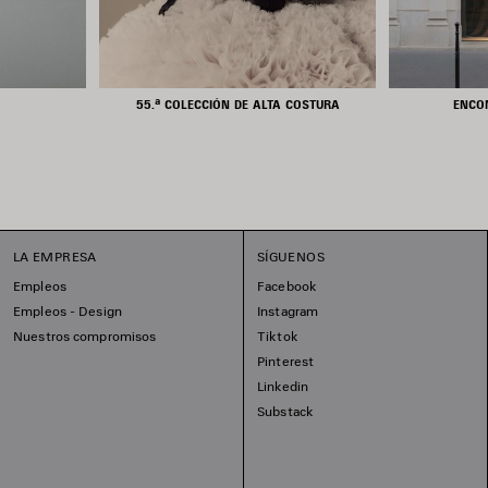
55.ª COLECCIÓN DE ALTA COSTURA
ENCO
LA EMPRESA
SÍGUENOS
Empleos
Facebook
Empleos - Design
Instagram
Nuestros compromisos
Tiktok
Pinterest
Linkedin
Substack