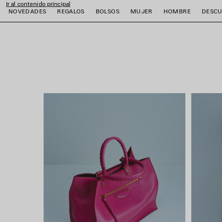
Ir al contenido principal
close the banner
NOVEDADES
REGALOS
BOLSOS
MUJER
HOMBRE
DESCU
r
r
r
r
r
r