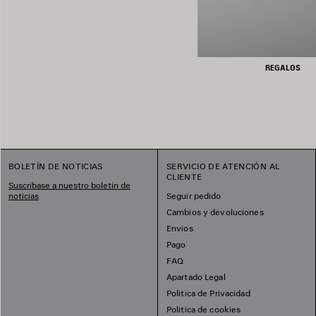
REGALOS
BOLETÍN DE NOTICIAS
SERVICIO DE ATENCIÓN AL
CLIENTE
Suscríbase a nuestro boletín de
noticias
Seguir pedido
Cambios y devoluciones
Envios
Pago
FAQ
Apartado Legal
Politica de Privacidad
Politica de cookies