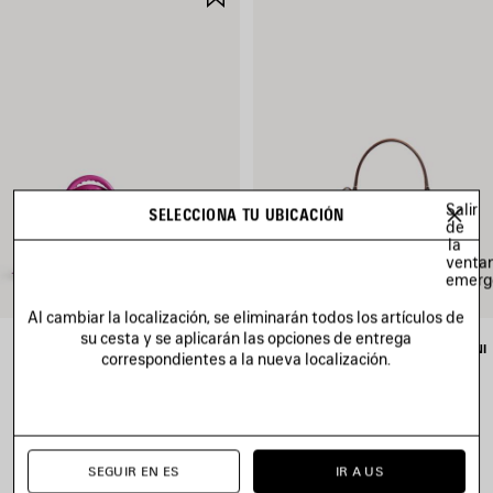
EN
OS
FAVORITOS
Salir
SELECCIONA TU UBICACIÓN
de
la
venta
emerg
Al cambiar la localización, se eliminarán todos los artículos de
su cesta y se aplicarán las opciones de entrega
BOLSO LE CITY MINI
BOLSO DE MANO RODEO MINI
correspondientes a la nueva localización.
1 750 €
2 600 €
SEGUIR EN ES
IR A US