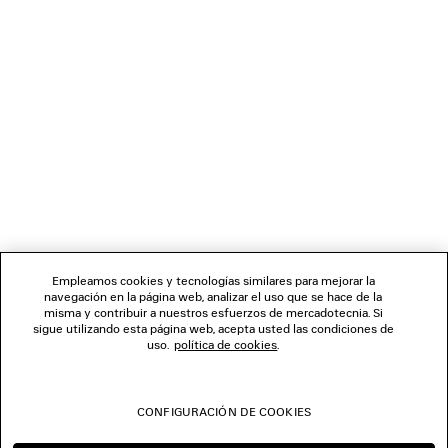
CARGANDO...
1
2
BOLETÍN DE NOTICIAS
3
4
5
SERVICIO DE ATENCIÓN AL CLIENTE
6
7
8
LA EMPRESA
9
Empleamos cookies y tecnologías similares para mejorar la
10
navegación en la página web, analizar el uso que se hace de la
11
misma y contribuir a nuestros esfuerzos de mercadotecnia. Si
SÍGUENOS
12
sigue utilizando esta página web, acepta usted las condiciones de
13
uso.
política de cookies
.
14
TIENDAS
15
16
CONFIGURACIÓN DE COOKIES
17
CONTÁCTENOS
18