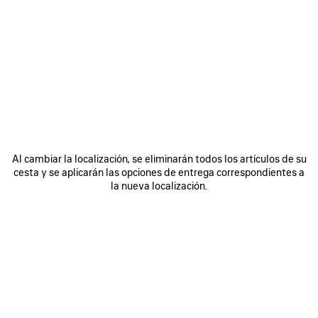
0
1
0
1
2
BOLSO LE CITY MEDIANO
BOLSO LE CITY MEDIANO
Personalizable
6 colores
6 colores
2 490 €
2 490 €
GUARDAR
EN
Al cambiar la localización, se eliminarán todos los artículos de su
FAVORITOS
cesta y se aplicarán las opciones de entrega correspondientes a
la nueva localización.
0
1
0
1