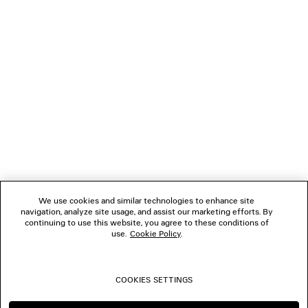
GESCHENKE
VERBINDEN
KUNDENDIENSTE
DAS UNTERNEHMEN
We use cookies and similar technologies to enhance site
navigation, analyze site usage, and assist our marketing efforts. By
FOLGEN SIE UNS
continuing to use this website, you agree to these conditions of
use.
Cookie Policy
.
BOUTIQUEN
COOKIES SETTINGS
KONTAKTIEREN SIE UNS