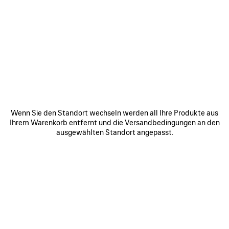
ARTIKEL
ARTIKEL
SPEICHERN
SPEICHE
Wenn Sie den Standort wechseln werden all Ihre Produkte aus
Ihrem Warenkorb entfernt und die Versandbedingungen an den
ausgewählten Standort angepasst.
RODEO HANDTASCHE
LE CITY TASCHE MINI
RO
MITTELGROSS
1 750 €
3 800 €
ZU UNSEREN SERVICES