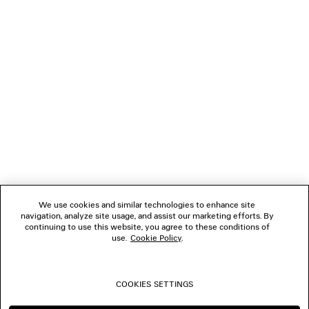
LÄDT...
1
2
VERBINDEN
3
4
5
KUNDENDIENSTE
6
7
8
DAS UNTERNEHMEN
9
10
We use cookies and similar technologies to enhance site
11
navigation, analyze site usage, and assist our marketing efforts. By
FOLGEN SIE UNS
12
continuing to use this website, you agree to these conditions of
13
use.
Cookie Policy
.
14
BOUTIQUEN
15
16
COOKIES SETTINGS
17
KONTAKTIEREN SIE UNS
18