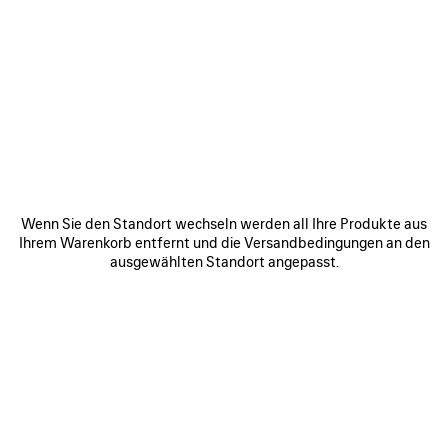
0
1
0
1
2
LE CITY TASCHE MITTELGROSS
LE CITY TASCHE MITTEL
Personalisierung
6 Farben
6 Farben
2 490 €
2 490 €
ARTIKEL
SPEICHERN
Wenn Sie den Standort wechseln werden all Ihre Produkte aus
Ihrem Warenkorb entfernt und die Versandbedingungen an den
ausgewählten Standort angepasst.
0
1
0
1